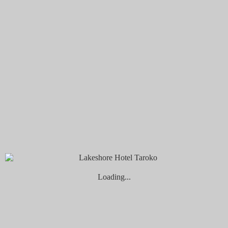
煙波早堂
無界餐區
創意吃法特輯
特色活動
設施服務
沁海館
水療館
泳池
自行車租借服務
prairie square草間帶．山海遊樂 | 活動設施服
務
HYPHY健身圈、瑜伽墊館內租借服務
山闊館
沃野書室
淨境-多功能教室
寵物旅館
自行車租借服務
Loading...
HYPHY健身圈、瑜伽墊館內租借服務
煙波花時間 花蓮
自助式廚房
交誼廳
花蓮拾間