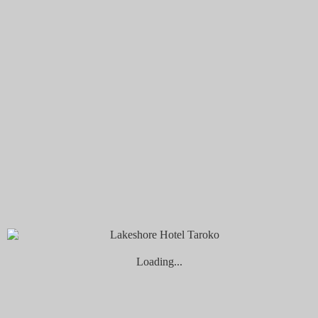
煙波名饌
在地寶食
煙波早堂
無界餐區
創意吃法特輯
特色活動
設施服務
沁海館
水療館
泳池
自行車租借服務
prairie square草間帶．山海遊樂 | 活動設施服
務
HYPHY健身圈、瑜伽墊館內租借服務
山闊館
沃野書室
淨境-多功能教室
寵物旅館
Loading...
自行車租借服務
HYPHY健身圈、瑜伽墊館內租借服務
煙波花時間 花蓮
自助式廚房