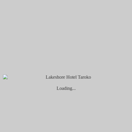
煙波早堂
無界餐區
創意吃法特輯
特色活動
設施服務
沁海館
水療館
泳池
自行車租借服務
prairie square草間帶．山海遊樂 | 活動設施服
務
HYPHY健身圈、瑜伽墊館內租借服務
山闊館
沃野書室
淨境-多功能教室
Loading...
寵物旅館
自行車租借服務
HYPHY健身圈、瑜伽墊館內租借服務
煙波花時間 花蓮
自助式廚房
交誼廳
花蓮拾間