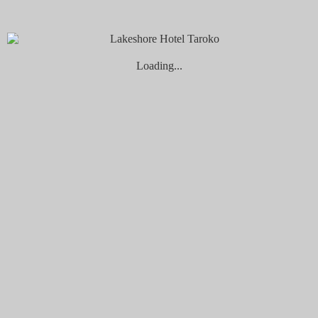
設施服務
沁海館
水療館
泳池
自行車租借服務
Loading...
prairie square草間帶．山海遊樂 | 活動設施服
務
HYPHY健身圈、瑜伽墊館內租借服務
山闊館
沃野書室
淨境-多功能教室
寵物旅館
自行車租借服務
HYPHY健身圈、瑜伽墊館內租借服務
煙波花時間 花蓮
自助式廚房
交誼廳
花蓮拾間
背包客共用浴室
自行車租借服務
無障礙友善服務
在地旅行